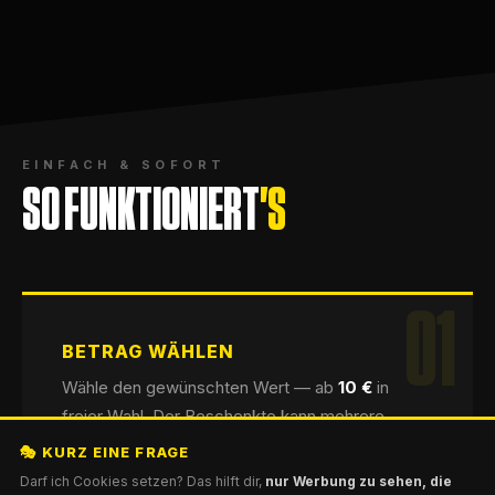
EINFACH & SOFORT
SO FUNKTIONIERT
'S
01
BETRAG WÄHLEN
Wähle den gewünschten Wert — ab
10 €
in
freier Wahl. Der Beschenkte kann mehrere
Gutscheine kombinieren oder die Differenz
🎭 KURZ EINE FRAGE
selbst zahlen.
Darf ich Cookies setzen? Das hilft dir,
nur Werbung zu sehen, die