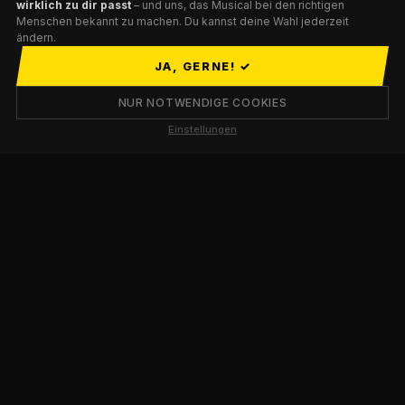
wirklich zu dir passt
– und uns, das Musical bei den richtigen
Menschen bekannt zu machen. Du kannst deine Wahl jederzeit
ändern.
02
JA, GERNE! ✓
SOFORT ERHALTEN
NUR NOTWENDIGE COOKIES
Nach dem Kauf bekommst du den Gutschein-
Einstellungen
Code direkt
per E-Mail
. Zum Ausdrucken oder
digital weiterschicken — funktioniert beides.
03
EINLÖSEN & GENIESSEN
Den Code einfach beim Ticketkauf auf
kicklikeawoman.ditix.shop
eingeben.
Einlösbar für alle Vorstellungen.